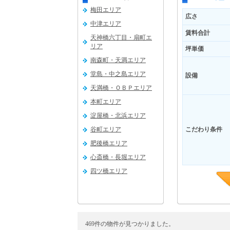
梅田エリア
広さ
中津エリア
賃料合計
天神橋六丁目・扇町エ
リア
坪単価
南森町・天満エリア
堂島・中之島エリア
設備
天満橋・ＯＢＰエリア
本町エリア
淀屋橋・北浜エリア
谷町エリア
こだわり条件
肥後橋エリア
心斎橋・長堀エリア
四ツ橋エリア
福島エリア
新大阪エリア
吹田エリア
469件の物件が見つかりました。