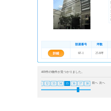
部屋番号
坪数
6F-1
25.8坪
469件の物件が見つかりました。
前へ
次へ
25
26
27
28
29
30
31
32
33
34
35
36
37
38
39
40
41