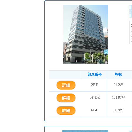
部屋番号
坪数
2F-B
24.2坪
5F-DE
101.97坪
6F-C
60.9坪