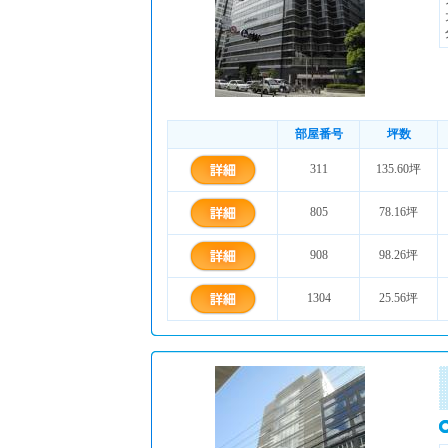
部屋番号
坪数
311
135.60坪
805
78.16坪
908
98.26坪
1304
25.56坪