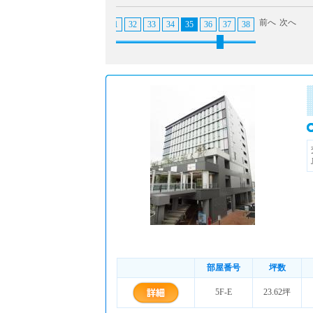
前へ
次へ
25
26
27
28
29
30
31
32
33
34
35
36
37
38
39
40
41
部屋番号
坪数
5F-E
23.62坪