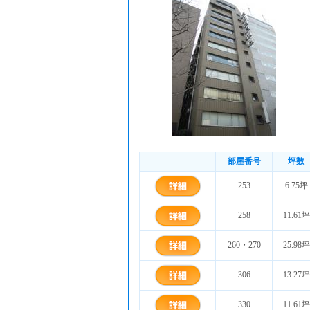
部屋番号
坪数
253
6.75坪
258
11.61坪
260・270
25.98坪
306
13.27坪
330
11.61坪