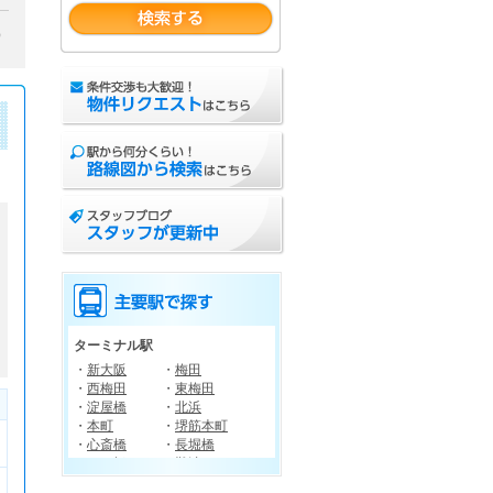
）
ターミナル駅
・
新大阪
・
梅田
・
西梅田
・
東梅田
・
淀屋橋
・
北浜
・
本町
・
堺筋本町
・
心斎橋
・
長堀橋
・
四ツ橋
・
難波
・
南森町
・
天王寺