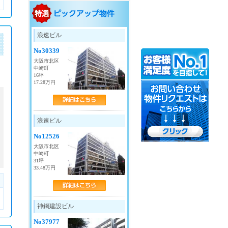
御堂筋線
・
梅田
・
中津
・
淀屋橋
・
本町
・
浪速ビル
心斎橋
・
なんば
・
新大阪
・
西中島南方
No30339
・
江坂
・
東三国
・
大国町
大阪市北区
中崎町
四ツ橋線
16坪
17.28万円
・
西梅田
・
肥後橋
・
本町
・
四ツ橋
・
なんば
・
大国町
谷町線
浪速ビル
・
東梅田
・
南森町
・
中崎町
・
天満橋
No12526
・
天神橋筋六丁目
・
谷町四丁目
大阪市北区
・
谷町六丁目
・
谷町九丁目
中崎町
・
天王寺
31坪
33.48万円
堺筋線
・
南森町
・
扇町
・
北浜
・
堺筋本町
・
長堀橋
・
日本橋
神鋼建設ビル
・
天神橋筋六丁目
京阪線
No37977