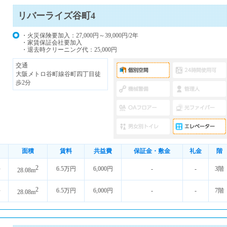
リバーライズ谷町4
・火災保険要加入：27,000円～39,000円/2年
・家賃保証会社要加入
・退去時クリーニング代：25,000円
交通
大阪メトロ谷町線谷町四丁目徒
歩2分
面積
賃料
共益費
保証金・敷金
礼金
階
2
坪
6.5万円
6,000円
-
-
3階
28.08m
2
坪
6.5万円
6,000円
-
-
7階
28.08m