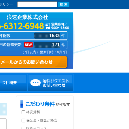
ポリシー
浪速企業株式会社
1633
121
（7日以内）更新日時：8月7日
格安賃料
保証金・敷金が格安
駅近オフィス