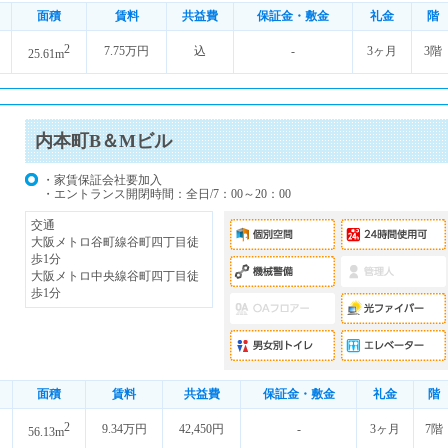
面積
賃料
共益費
保証金・敷金
礼金
階
2
7.75万円
込
-
3ヶ月
3階
25.61m
内本町B＆Mビル
・家賃保証会社要加入
・エントランス開閉時間：全日/7：00～20：00
交通
大阪メトロ谷町線谷町四丁目徒
歩1分
大阪メトロ中央線谷町四丁目徒
歩1分
面積
賃料
共益費
保証金・敷金
礼金
階
2
9.34万円
42,450円
-
3ヶ月
7階
56.13m