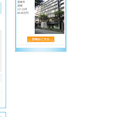
・
淀屋橋
・
北浜
尼崎市
・
天満橋
・
京橋
尼崎
127.25坪
・
中之島
・
渡辺橋
89.08万円
・
大江橋
・
なにわ橋
中央線
・
堺筋本町
・
本町
・
西大橋
・
阿波座
・
森ノ宮
・
谷町四丁目
・
九条
千日前線
・
野田阪神
・
野田
・
玉川
・
阿波座
・
西長堀
・
桜川
・
なんば
・
日本橋
・
谷町九丁目
近鉄線
・
近鉄なんば
・
近鉄日本橋
・
上本町
南海線
・
南海難波
長堀鶴見緑地線
・
大阪ビジネスパーク
・
京橋
・
心斎橋