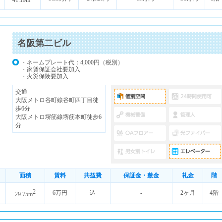
41.19m
名阪第二ビル
・ネームプレート代：4,000円（税別）
・家賃保証会社要加入
・火災保険要加入
交通
大阪メトロ谷町線谷町四丁目徒
歩6分
大阪メトロ堺筋線堺筋本町徒歩6
分
面積
賃料
共益費
保証金・敷金
礼金
階
2
6万円
込
-
2ヶ月
4階
29.75m