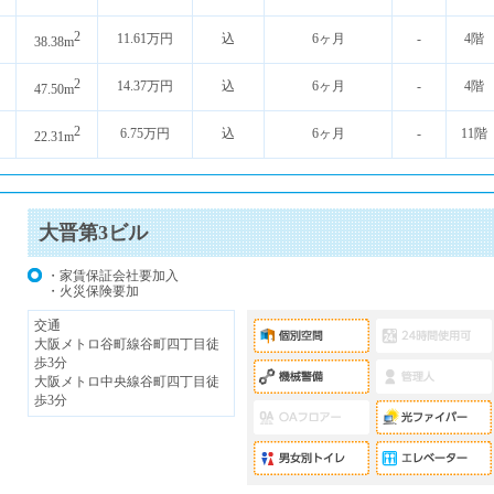
2
11.61万円
込
6ヶ月
-
4階
38.38m
2
14.37万円
込
6ヶ月
-
4階
47.50m
2
6.75万円
込
6ヶ月
-
11階
22.31m
大晋第3ビル
・家賃保証会社要加入
・火災保険要加
交通
大阪メトロ谷町線谷町四丁目徒
歩3分
大阪メトロ中央線谷町四丁目徒
歩3分