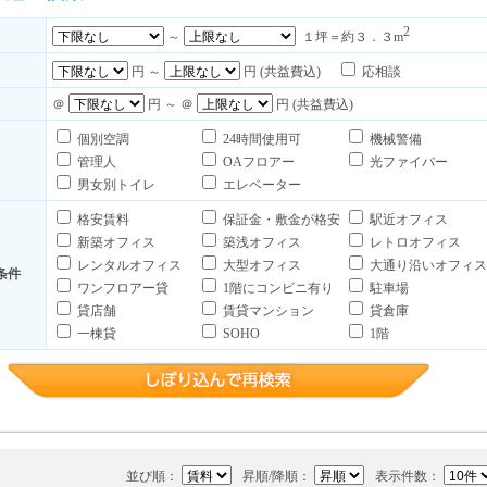
2
～
１坪＝約３．３m
円 ～
円 (共益費込)
応相談
＠
円 ～ ＠
円 (共益費込)
個別空調
24時間使用可
機械警備
管理人
OAフロアー
光ファイバー
男女別トイレ
エレベーター
格安賃料
保証金・敷金が格安
駅近オフィス
新築オフィス
築浅オフィス
レトロオフィス
レンタルオフィス
大型オフィス
大通り沿いオフィス
条件
ワンフロアー貸
1階にコンビニ有り
駐車場
貸店舗
賃貸マンション
貸倉庫
一棟貸
SOHO
1階
並び順：
昇順/降順：
表示件数：