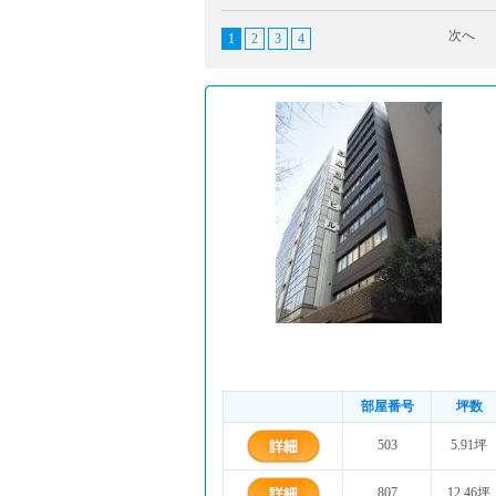
次へ
1
2
3
4
部屋番号
坪数
503
5.91坪
807
12.46坪