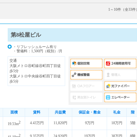
1～10件（全33件
第8松屋ビル
・リフレッシュルーム有り
・警備料：1,500円（税別）/月
交通
大阪メトロ谷町線谷町四丁目徒
歩5分
大阪メトロ中央線谷町四丁目徒
歩5分
面積
賃料
共益費
保証金・敷金
礼金
階
2
4.43万円
11,820円
9万円
18万円
5階
19.53m
2
9.35万円
24,920円
19万円
38万円
8階