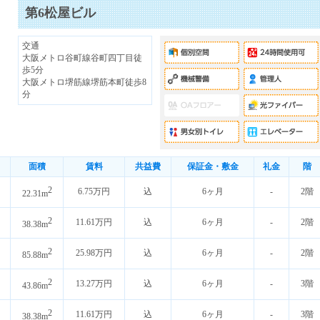
第6松屋ビル
交通
大阪メトロ谷町線谷町四丁目徒
歩5分
大阪メトロ堺筋線堺筋本町徒歩8
分
面積
賃料
共益費
保証金・敷金
礼金
階
2
6.75万円
込
6ヶ月
-
2階
22.31m
2
11.61万円
込
6ヶ月
-
2階
38.38m
2
25.98万円
込
6ヶ月
-
2階
85.88m
2
13.27万円
込
6ヶ月
-
3階
43.86m
2
11.61万円
込
6ヶ月
-
3階
38.38m