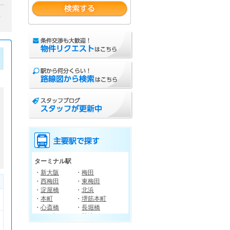
）
ターミナル駅
・
新大阪
・
梅田
・
西梅田
・
東梅田
・
淀屋橋
・
北浜
・
本町
・
堺筋本町
・
心斎橋
・
長堀橋
・
四ツ橋
・
難波
・
南森町
・
天王寺