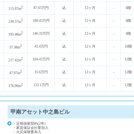
2
87.03万円
込
12ヶ月
-
4階
115.07m
2
180.43万円
込
12ヶ月
-
4階
238.57m
2
146.33万円
込
12ヶ月
-
4階
193.48m
2
43.4万円
込
12ヶ月
-
10階
57.38m
2
164.43万円
込
12ヶ月
-
12階
217.42m
2
35.6万円
込
12ヶ月
-
12階
47.07m
2
133.1万円
込
12ヶ月
-
12階
176.00m
甲南アセット中之島ビル
・定期借家契約(2年)
・家賃保証会社要加入
・火災保険要加入