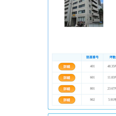
部屋番号
坪数
401
48.35
601
11.83
801
23.67
902
5.91