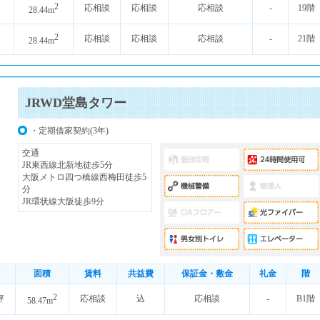
2
応相談
応相談
応相談
-
19階
28.44m
2
応相談
応相談
応相談
-
21階
28.44m
JRWD堂島タワー
・定期借家契約(3年)
交通
JR東西線北新地徒歩5分
大阪メトロ四つ橋線西梅田徒歩5
分
JR環状線大阪徒歩9分
面積
賃料
共益費
保証金・敷金
礼金
階
2
坪
応相談
込
応相談
-
B1階
58.47m