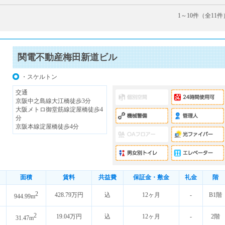
1～10件（全11件
関電不動産梅田新道ビル
・スケルトン
交通
京阪中之島線大江橋徒歩3分
大阪メトロ御堂筋線淀屋橋徒歩4
分
京阪本線淀屋橋徒歩4分
面積
賃料
共益費
保証金・敷金
礼金
階
2
428.79万円
込
12ヶ月
-
B1階
944.99m
2
19.04万円
込
12ヶ月
-
2階
31.47m