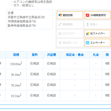
・エアコンの修繕等は借主負担
・ガス・給湯なし
交通
京阪中之島線中之島徒歩2分
JR環状線福島徒歩7分
阪神本線福島徒歩7分
面積
賃料
共益費
保証金・敷金
礼金
階
2
坪
応相談
応相談
-
-
4階
159.83m
2
坪
応相談
応相談
-
-
6階
39.10m
2
坪
応相談
応相談
-
-
8階
78.24m
2
坪
応相談
応相談
-
-
9階
19.53m