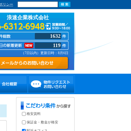
ポリシー
浪速企業株式会社
1632
119
（7日以内）更新日時：8月6日
格安賃料
保証金・敷金が格安
駅近オフィス