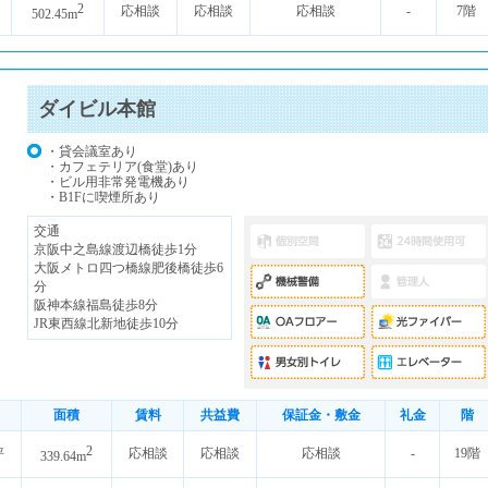
2
応相談
応相談
応相談
-
7階
502.45m
ダイビル本館
・貸会議室あり
・カフェテリア(食堂)あり
・ビル用非常発電機あり
・B1Fに喫煙所あり
交通
京阪中之島線渡辺橋徒歩1分
大阪メトロ四つ橋線肥後橋徒歩6
分
阪神本線福島徒歩8分
JR東西線北新地徒歩10分
面積
賃料
共益費
保証金・敷金
礼金
階
2
坪
応相談
応相談
応相談
-
19階
339.64m