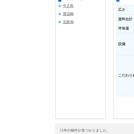
中之島
広さ
渡辺橋
賃料合計
北新地
坪単価
設備
こだわり
11件の物件が見つかりました。