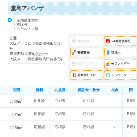
堂島アバンザ
・定期借家契約
・物販可
・スケルトン貸
交通
大阪メトロ四つ橋線西梅田徒歩4
分
JR東西線北新地徒歩4分
大阪メトロ御堂筋線梅田徒歩7分
面積
賃料
共益費
保証金・敷金
礼金
階
2
応相談
応相談
応相談
-
B1階
27.99m
2
応相談
応相談
応相談
-
B1階
47.87m
2
応相談
応相談
応相談
-
B1階
39.58m