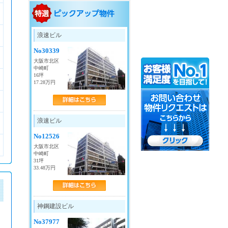
御堂筋線
・
梅田
・
中津
・
淀屋橋
・
本町
・
浪速ビル
心斎橋
・
なんば
・
新大阪
・
西中島南方
No30339
・
江坂
・
東三国
・
大国町
大阪市北区
中崎町
四ツ橋線
16坪
17.28万円
・
西梅田
・
肥後橋
・
本町
・
四ツ橋
・
なんば
・
大国町
谷町線
浪速ビル
・
東梅田
・
南森町
・
中崎町
・
天満橋
No12526
・
天神橋筋六丁目
・
谷町四丁目
大阪市北区
・
谷町六丁目
・
谷町九丁目
中崎町
・
天王寺
31坪
33.48万円
堺筋線
・
南森町
・
扇町
・
北浜
・
堺筋本町
・
長堀橋
・
日本橋
神鋼建設ビル
・
天神橋筋六丁目
京阪線
No37977