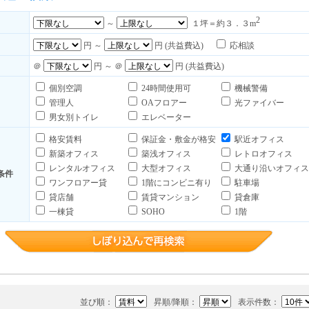
2
～
１坪＝約３．３m
円 ～
円 (共益費込)
応相談
＠
円 ～ ＠
円 (共益費込)
個別空調
24時間使用可
機械警備
管理人
OAフロアー
光ファイバー
男女別トイレ
エレベーター
格安賃料
保証金・敷金が格安
駅近オフィス
新築オフィス
築浅オフィス
レトロオフィス
レンタルオフィス
大型オフィス
大通り沿いオフィス
条件
ワンフロアー貸
1階にコンビニ有り
駐車場
貸店舗
賃貸マンション
貸倉庫
一棟貸
SOHO
1階
並び順：
昇順/降順：
表示件数：