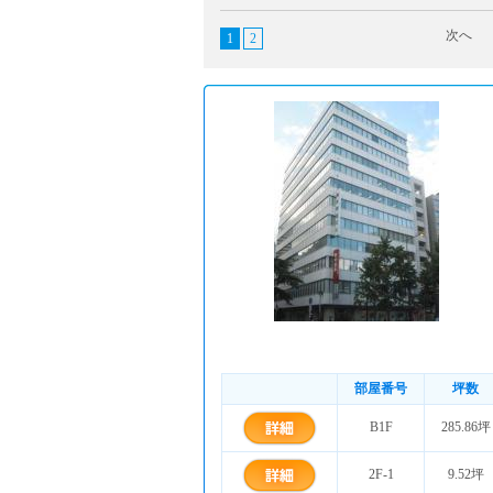
次へ
1
2
部屋番号
坪数
B1F
285.86坪
2F-1
9.52坪