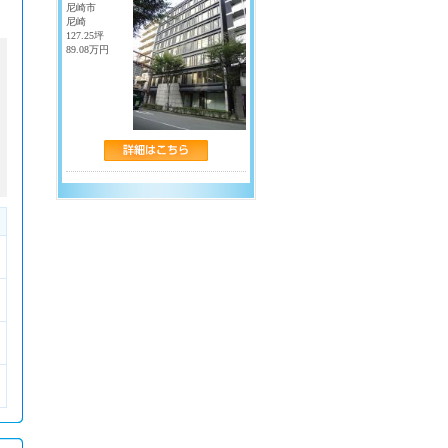
・
淀屋橋
・
北浜
尼崎市
・
天満橋
・
京橋
尼崎
127.25坪
・
中之島
・
渡辺橋
89.08万円
・
大江橋
・
なにわ橋
中央線
・
堺筋本町
・
本町
・
西大橋
・
阿波座
・
森ノ宮
・
谷町四丁目
・
九条
千日前線
・
野田阪神
・
野田
・
玉川
・
阿波座
・
西長堀
・
桜川
・
なんば
・
日本橋
・
谷町九丁目
近鉄線
・
近鉄なんば
・
近鉄日本橋
・
上本町
南海線
・
南海難波
長堀鶴見緑地線
・
大阪ビジネスパーク
・
京橋
・
心斎橋