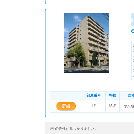
部屋番号
坪数
面
1F
85坪
330.5
7件の物件が見つかりました。