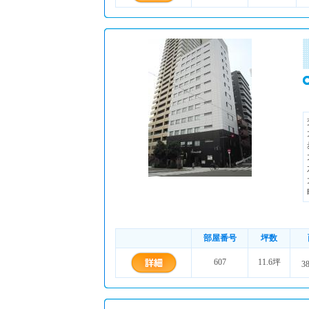
部屋番号
坪数
607
11.6坪
3