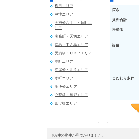
梅田エリア
広さ
中津エリア
賃料合計
天神橋六丁目・扇町エ
リア
坪単価
南森町・天満エリア
堂島・中之島エリア
設備
天満橋・ＯＢＰエリア
本町エリア
淀屋橋・北浜エリア
谷町エリア
こだわり条件
肥後橋エリア
心斎橋・長堀エリア
四ツ橋エリア
福島エリア
新大阪エリア
吹田エリア
466件の物件が見つかりました。