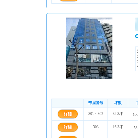
部屋番号
坪数
301・302
32.3坪
10
303
16.3坪
53