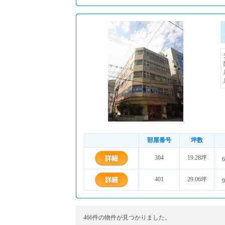
部屋番号
坪数
304
19.28坪
6
401
29.06坪
9
466件の物件が見つかりました。