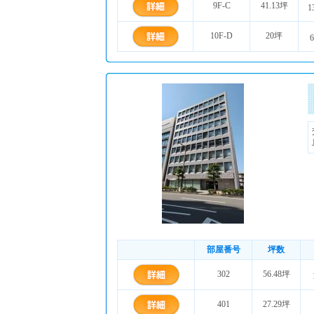
9F-C
41.13坪
1
10F-D
20坪
部屋番号
坪数
302
56.48坪
401
27.29坪