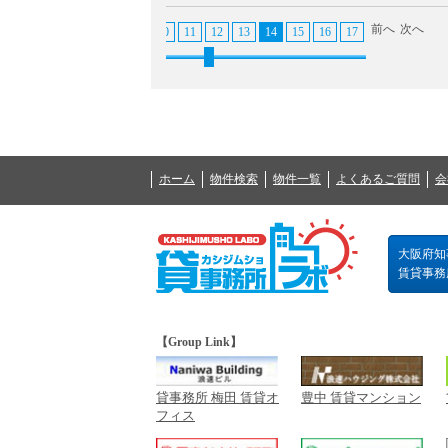
前へ
次へ
3
4
5
6
7
8
9
10
11
12
13
14
15
16
17
18
19
20
ホーム
物件検索
物件一覧
よくあるご質問
会
大阪府知事
賃貸事務所の
【Group Link】
貸事務所 梅田 賃貸オ
豊中 賃貸マンション
フィス