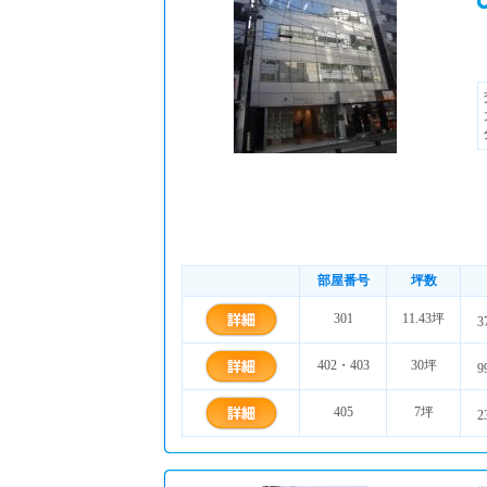
部屋番号
坪数
301
11.43坪
3
402・403
30坪
9
405
7坪
2