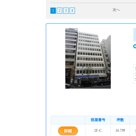
次へ
1
2
3
4
部屋番号
坪数
2F-C
16.7坪