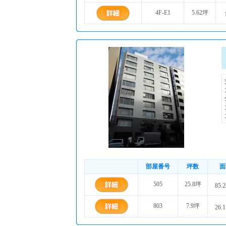
4F-E1
5.62坪
部屋番号
坪数
面
505
25.8坪
85.
803
7.9坪
26.