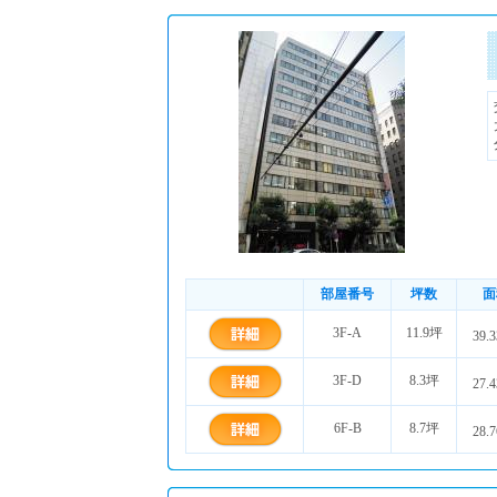
部屋番号
坪数
面
3F-A
11.9坪
39.
3F-D
8.3坪
27.
6F-B
8.7坪
28.