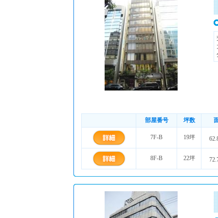
部屋番号
坪数
7F-B
19坪
62.
8F-B
22坪
72.