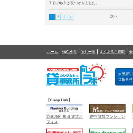
31件の物件が見つかりました。
次へ
1
2
3
4
ホーム
物件検索
物件一覧
よくあるご質問
会
大阪府知事
賃貸事務所の
【Group Link】
貸事務所 梅田 賃貸オ
豊中 賃貸マンション
フィス