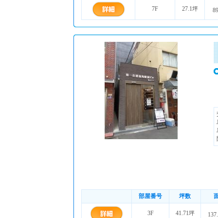
7F
27.1坪
8
部屋番号
坪数
3F
41.71坪
137