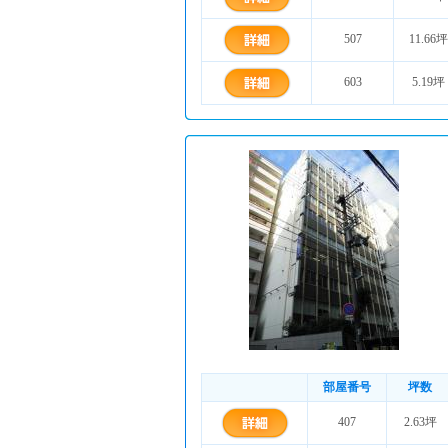
507
11.66坪
603
5.19坪
部屋番号
坪数
407
2.63坪