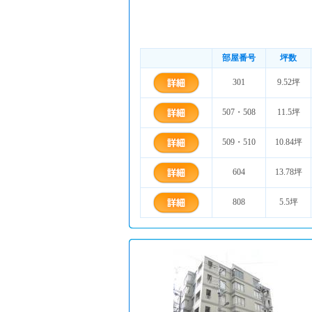
部屋番号
坪数
301
9.52坪
507・508
11.5坪
509・510
10.84坪
604
13.78坪
808
5.5坪