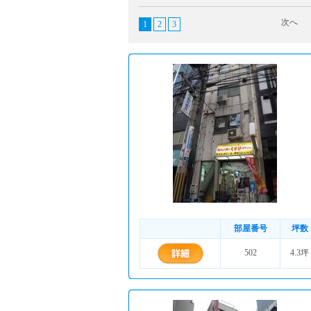
次へ
1
2
3
部屋番号
坪数
502
4.3坪