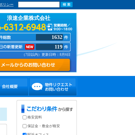
ポリシー
浪速企業株式会社
1632
119
（7日以内）更新日時：8月6日
格安賃料
保証金・敷金が格安
駅近オフィス