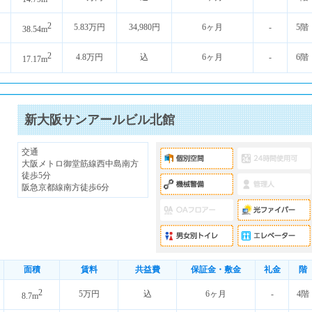
2
5.83万円
34,980円
6ヶ月
-
5階
38.54m
2
4.8万円
込
6ヶ月
-
6階
17.17m
新大阪サンアールビル北館
交通
大阪メトロ御堂筋線西中島南方
徒歩5分
阪急京都線南方徒歩6分
面積
賃料
共益費
保証金・敷金
礼金
階
2
5万円
込
6ヶ月
-
4階
8.7m