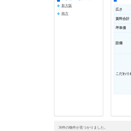
新大阪
広さ
南方
賃料合計
坪単価
設備
こだわり
30件の物件が見つかりました。