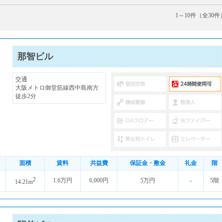
1～10件（全30件
那智ビル
交通
大阪メトロ御堂筋線西中島南方
徒歩2分
面積
賃料
共益費
保証金・敷金
礼金
階
2
1.6万円
6,000円
5万円
-
5階
14.21m