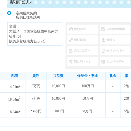
駅前ビル
・定期借家契約
・店舗仕様相談可
交通
大阪メトロ御堂筋線西中島南方
徒歩1分
阪急京都線南方徒歩2分
面積
賃料
共益費
保証金・敷金
礼金
階
2
8万円
10,000円
100万円
-
2階
14.21m
2
7万円
10,000円
50万円
-
2階
18.84m
2
2.4万円
8,000円
8万円
-
5階
18.84m