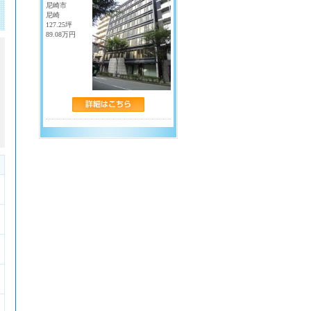
・
淀屋橋
・
北浜
尼崎市
・
天満橋
・
京橋
尼崎
127.25坪
・
中之島
・
渡辺橋
89.08万円
・
大江橋
・
なにわ橋
中央線
・
堺筋本町
・
本町
・
西大橋
・
阿波座
・
森ノ宮
・
谷町四丁目
・
九条
千日前線
・
野田阪神
・
野田
・
玉川
・
阿波座
・
西長堀
・
桜川
・
なんば
・
日本橋
・
谷町九丁目
近鉄線
・
近鉄なんば
・
近鉄日本橋
・
上本町
南海線
・
南海難波
長堀鶴見緑地線
・
大阪ビジネスパーク
・
京橋
・
心斎橋