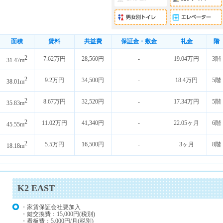
面積
賃料
共益費
保証金・敷金
礼金
階
2
7.62万円
28,560円
-
19.04万円
3階
31.47m
2
9.2万円
34,500円
-
18.4万円
5階
38.01m
2
8.67万円
32,520円
-
17.34万円
5階
35.83m
2
11.02万円
41,340円
-
22.05ヶ月
6階
45.55m
2
5.5万円
16,500円
-
3ヶ月
8階
18.18m
K2 EAST
・家賃保証会社要加入
・鍵交換費：15,000円(税別)
・看板費：5,000円/月(税別)