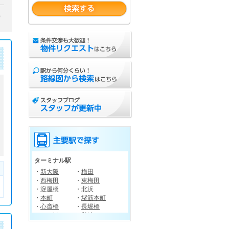
）
ターミナル駅
・
新大阪
・
梅田
・
西梅田
・
東梅田
・
淀屋橋
・
北浜
・
本町
・
堺筋本町
・
心斎橋
・
長堀橋
・
四ツ橋
・
難波
・
南森町
・
天王寺