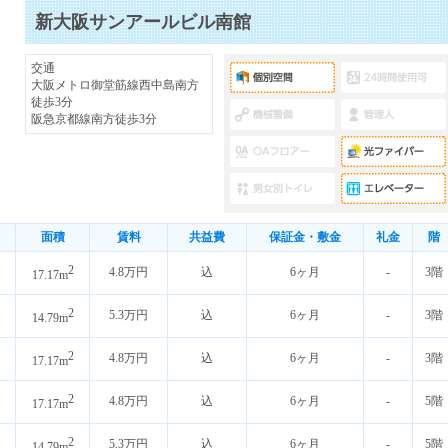
新大阪サンアールビル南館
交通
大阪メトロ御堂筋線西中島南方
徒歩3分
阪急京都線南方徒歩3分
面積
賃料
共益費
保証金・敷金
礼金
階
2
4.8万円
込
6ヶ月
-
3階
17.17m
2
5.3万円
込
6ヶ月
-
3階
14.79m
2
4.8万円
込
6ヶ月
-
3階
17.17m
2
4.8万円
込
6ヶ月
-
5階
17.17m
2
5.3万円
込
6ヶ月
-
5階
14.79m