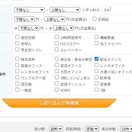
2
～
１坪＝約３．３m
円 ～
円 (共益費込)
応相談
＠
円 ～ ＠
円 (共益費込)
個別空調
24時間使用可
機械警備
管理人
OAフロアー
光ファイバー
男女別トイレ
エレベーター
格安賃料
保証金・敷金が格安
駅近オフィス
新築オフィス
築浅オフィス
レトロオフィス
レンタルオフィス
大型オフィス
大通り沿いオフィス
条件
ワンフロアー貸
1階にコンビニ有り
駐車場
貸店舗
賃貸マンション
貸倉庫
一棟貸
SOHO
1階
並び順：
昇順/降順：
表示件数：