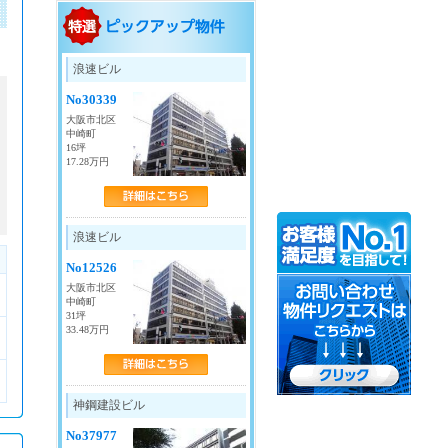
御堂筋線
・
梅田
・
中津
・
淀屋橋
・
本町
・
浪速ビル
心斎橋
・
なんば
・
新大阪
・
西中島南方
No30339
・
江坂
・
東三国
・
大国町
大阪市北区
中崎町
四ツ橋線
16坪
17.28万円
・
西梅田
・
肥後橋
・
本町
・
四ツ橋
・
なんば
・
大国町
谷町線
浪速ビル
・
東梅田
・
南森町
・
中崎町
・
天満橋
No12526
・
天神橋筋六丁目
・
谷町四丁目
大阪市北区
・
谷町六丁目
・
谷町九丁目
中崎町
・
天王寺
31坪
33.48万円
堺筋線
・
南森町
・
扇町
・
北浜
・
堺筋本町
・
長堀橋
・
日本橋
神鋼建設ビル
・
天神橋筋六丁目
京阪線
No37977