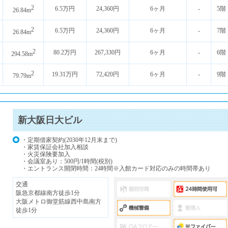
2
6.5万円
24,360円
6ヶ月
-
5階
26.84m
2
6.5万円
24,360円
6ヶ月
-
7階
26.84m
2
80.2万円
267,330円
6ヶ月
-
6階
294.58m
2
19.31万円
72,420円
6ヶ月
-
9階
79.79m
新大阪日大ビル
・定期借家契約(2030年12月末まで)
・家賃保証会社加入相談
・火災保険要加入
・会議室あり：500円/1時間(税別)
・エントランス開閉時間：24時間※入館カード対応のみの時間帯あり
交通
阪急京都線南方徒歩1分
大阪メトロ御堂筋線西中島南方
徒歩1分