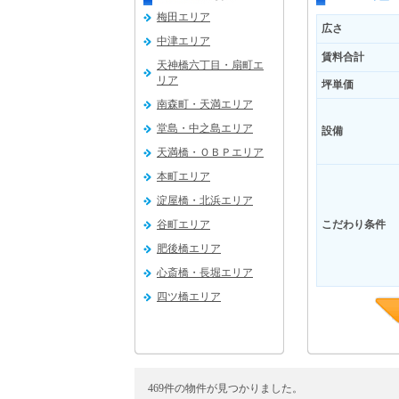
梅田エリア
広さ
中津エリア
賃料合計
天神橋六丁目・扇町エ
リア
坪単価
南森町・天満エリア
堂島・中之島エリア
設備
天満橋・ＯＢＰエリア
本町エリア
淀屋橋・北浜エリア
谷町エリア
こだわり条件
肥後橋エリア
心斎橋・長堀エリア
四ツ橋エリア
福島エリア
新大阪エリア
吹田エリア
469件の物件が見つかりました。