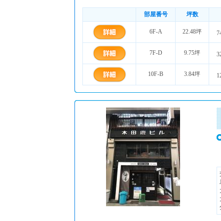
部屋番号
坪数
6F-A
22.48坪
7
7F-D
9.75坪
3
10F-B
3.84坪
1