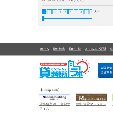
469件の物件が見つかりました。
次へ
1
2
3
4
5
6
7
8
9
10
11
12
1
ホーム
物件検索
物件一覧
よくあるご質問
会
大阪府知事
賃貸事務所の
【Group Link】
貸事務所 梅田 賃貸オ
豊中 賃貸マンション
フィス