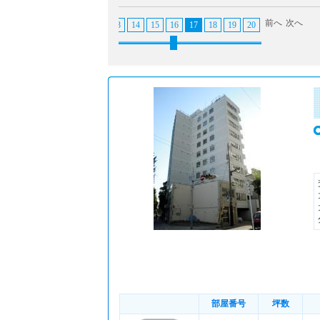
前へ
次へ
7
8
9
10
11
12
13
14
15
16
17
18
19
20
21
22
23
部屋番号
坪数