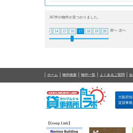
367件の物件が見つかりました。
前へ
次へ
7
8
9
10
11
12
13
14
15
16
17
18
19
20
21
22
23
ホーム
物件検索
物件一覧
よくあるご質問
会
大阪府知事
賃貸事務所の
【Group Link】