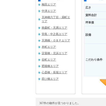
梅田エリア
広さ
中津エリア
賃料合計
天神橋六丁目・扇町エ
リア
坪単価
南森町・天満エリア
堂島・中之島エリア
設備
天満橋・ＯＢＰエリア
本町エリア
淀屋橋・北浜エリア
谷町エリア
こだわり条件
肥後橋エリア
心斎橋・長堀エリア
四ツ橋エリア
福島エリア
新大阪エリア
吹田エリア
367件の物件が見つかりました。