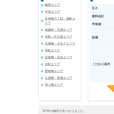
梅田エリア
広さ
中津エリア
賃料合計
天神橋六丁目・扇町エ
リア
坪単価
南森町・天満エリア
堂島・中之島エリア
設備
天満橋・ＯＢＰエリア
本町エリア
淀屋橋・北浜エリア
谷町エリア
こだわり条件
肥後橋エリア
心斎橋・長堀エリア
四ツ橋エリア
福島エリア
新大阪エリア
吹田エリア
367件の物件が見つかりました。