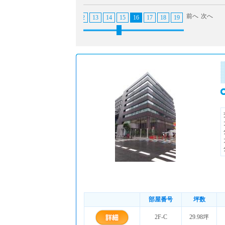
前へ
次へ
5
6
7
8
9
10
11
12
13
14
15
16
17
18
19
20
21
22
部屋番号
坪数
2F-C
29.98坪