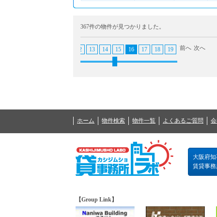
367件の物件が見つかりました。
前へ
次へ
5
6
7
8
9
10
11
12
13
14
15
16
17
18
19
20
21
22
ホーム
物件検索
物件一覧
よくあるご質問
会
大阪府知事
賃貸事務所の
【Group Link】