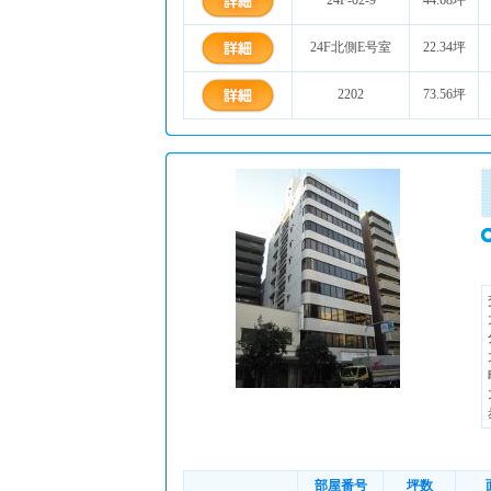
24F-02-9
44.68坪
24F北側E号室
22.34坪
2202
73.56坪
部屋番号
坪数