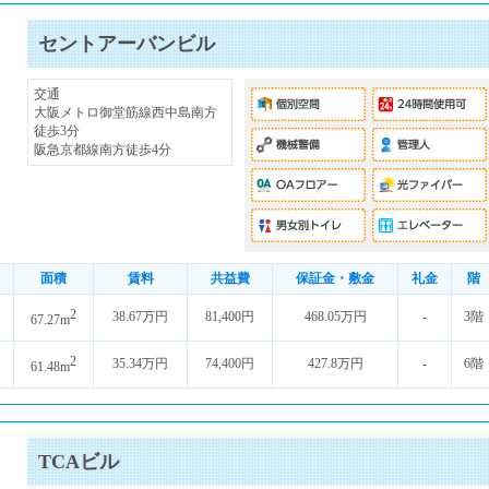
セントアーバンビル
交通
大阪メトロ御堂筋線西中島南方
徒歩3分
阪急京都線南方徒歩4分
面積
賃料
共益費
保証金・敷金
礼金
階
2
38.67万円
81,400円
468.05万円
-
3階
67.27m
2
35.34万円
74,400円
427.8万円
-
6階
61.48m
TCAビル