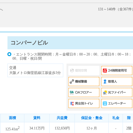
131～140件（全367件
へ
20
21
22
23
24
25
26
27
28
29
30
31
32
33
34
35
コンパーノビル
・エントランス開閉時間：月～金曜日/8：00～20：00、土曜日/8：00～18：
00、日曜・祝日/閉
交通
大阪メトロ御堂筋線江坂徒歩3分
面積
賃料
共益費
保証金・敷金
礼金
階
2
34.11万円
132,650円
12ヶ月
-
2階
125.41m