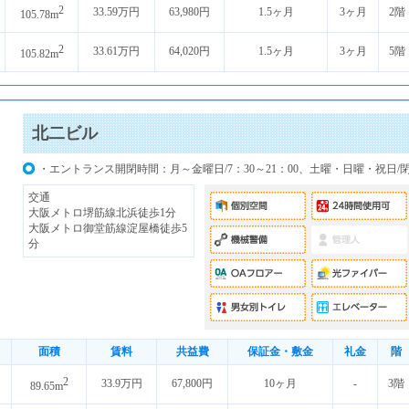
2
33.59万円
63,980円
1.5ヶ月
3ヶ月
2階
105.78m
2
33.61万円
64,020円
1.5ヶ月
3ヶ月
5階
105.82m
北二ビル
・エントランス開閉時間：月～金曜日/7：30～21：00、土曜・日曜・祝日/
交通
大阪メトロ堺筋線北浜徒歩1分
大阪メトロ御堂筋線淀屋橋徒歩5
分
面積
賃料
共益費
保証金・敷金
礼金
階
2
33.9万円
67,800円
10ヶ月
-
3階
89.65m