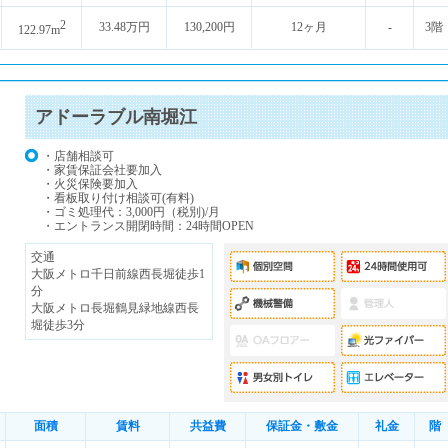
2
33.48万円
130,200円
12ヶ月
-
3階
122.97m
アドーラブル南堀江
・店舗相談可
・家賃保証会社要加入
・火災保険要加入
・看板取り付け相談可(有料)
・ゴミ処理代：3,000円（税別)/月
・エントランス開閉時間：24時間OPEN
交通
大阪メトロ千日前線西長堀徒歩1
分
大阪メトロ長堀鶴見緑地線西長
堀徒歩3分
面積
賃料
共益費
保証金・敷金
礼金
階