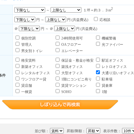
2
～
１坪＝約３．３m
円 ～
円 (共益費込)
応相談
＠
円 ～ ＠
円 (共益費込)
個別空調
24時間使用可
機械警備
管理人
OAフロアー
光ファイバー
男女別トイレ
エレベーター
格安賃料
保証金・敷金が格安
駅近オフィス
新築オフィス
築浅オフィス
レトロオフィス
レンタルオフィス
大型オフィス
大通り沿いオフィス
条件
ワンフロアー貸
1階にコンビニ有り
駐車場
貸店舗
賃貸マンション
貸倉庫
一棟貸
SOHO
1階
並び順：
昇順/降順：
表示件数：