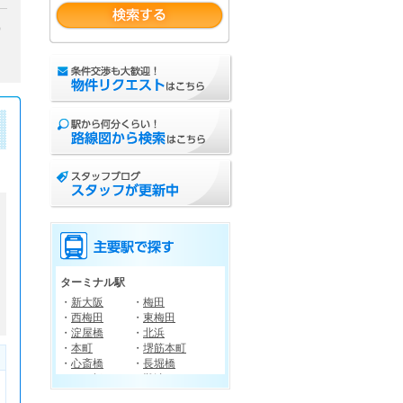
）
36
37
ターミナル駅
・
新大阪
・
梅田
・
西梅田
・
東梅田
・
淀屋橋
・
北浜
・
本町
・
堺筋本町
・
心斎橋
・
長堀橋
・
四ツ橋
・
難波
・
南森町
・
天王寺