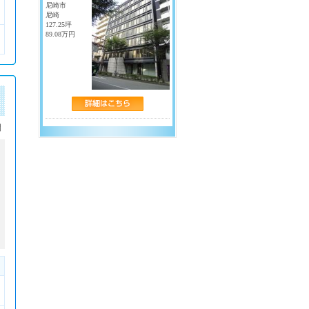
・
淀屋橋
・
北浜
尼崎市
・
天満橋
・
京橋
尼崎
127.25坪
・
中之島
・
渡辺橋
89.08万円
・
大江橋
・
なにわ橋
中央線
・
堺筋本町
・
本町
・
西大橋
・
阿波座
・
森ノ宮
・
谷町四丁目
・
九条
千日前線
閉
・
野田阪神
・
野田
・
玉川
・
阿波座
・
西長堀
・
桜川
・
なんば
・
日本橋
・
谷町九丁目
近鉄線
・
近鉄なんば
・
近鉄日本橋
・
上本町
南海線
・
南海難波
長堀鶴見緑地線
・
大阪ビジネスパーク
・
京橋
・
心斎橋