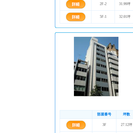
2F-2
31.99坪
5F-1
32.01坪
部屋番号
坪数
3F
27.12坪