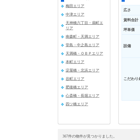
梅田エリア
広さ
中津エリア
賃料合計
天神橋六丁目・扇町エ
リア
坪単価
南森町・天満エリア
堂島・中之島エリア
設備
天満橋・ＯＢＰエリア
本町エリア
淀屋橋・北浜エリア
谷町エリア
こだわり
肥後橋エリア
心斎橋・長堀エリア
四ツ橋エリア
福島エリア
新大阪エリア
吹田エリア
367件の物件が見つかりました。