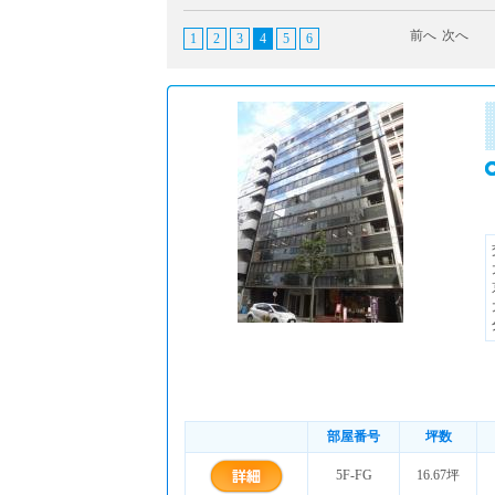
前へ
次へ
1
2
3
4
5
6
部屋番号
坪数
5F-FG
16.67坪