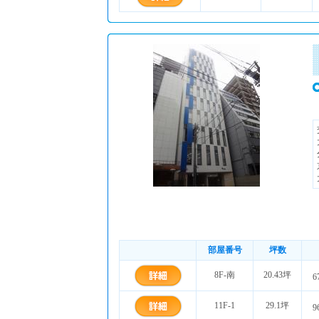
部屋番号
坪数
8F-南
20.43坪
6
11F-1
29.1坪
9