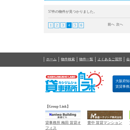
57件の物件が見つかりました。
前へ
次へ
1
2
3
4
5
6
ホーム
物件検索
物件一覧
よくあるご質問
会
大阪府知事
賃貸事務所の
【Group Link】
貸事務所 梅田 賃貸オ
豊中 賃貸マンション
フィス