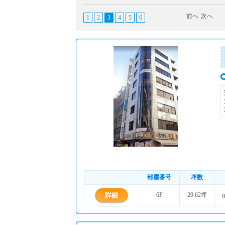
前へ
次へ
1
2
3
4
5
6
部屋番号
坪数
6F
29.62坪
9