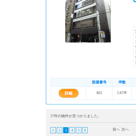
部屋番号
坪数
803
5.87坪
57件の物件が見つかりました。
前へ
次へ
1
2
3
4
5
6