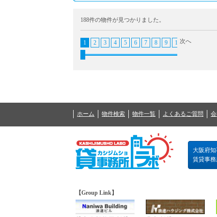
188件の物件が見つかりました。
次へ
1
2
3
4
5
6
7
8
9
10
11
12
1
ホーム
物件検索
物件一覧
よくあるご質問
会
大阪府知事
賃貸事務所の
【Group Link】