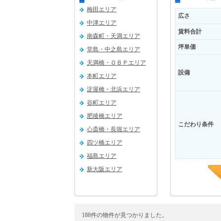
梅田エリア
広さ
中津エリア
賃料合計
南森町・天満エリア
坪単価
堂島・中之島エリア
天満橋・ＯＢＰエリア
設備
本町エリア
淀屋橋・北浜エリア
谷町エリア
肥後橋エリア
こだわり条件
心斎橋・長堀エリア
四ツ橋エリア
福島エリア
新大阪エリア
188件の物件が見つかりました。