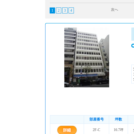
次へ
1
2
3
4
部屋番号
坪数
2F-C
16.7坪