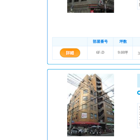
部屋番号
坪数
6F-D
9.69坪
3