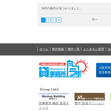
38件の物件が見つかりました。
次へ
1
2
3
4
ホーム
物件検索
物件一覧
よくあるご質問
会
大阪府知事
賃貸事務所の
【Group Link】
貸事務所 梅田 賃貸オ
豊中 賃貸マンション
フィス