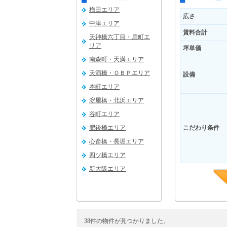
梅田エリア
広さ
中津エリア
賃料合計
天神橋六丁目・扇町エ
リア
坪単価
南森町・天満エリア
天満橋・ＯＢＰエリア
設備
本町エリア
淀屋橋・北浜エリア
谷町エリア
肥後橋エリア
こだわり条件
心斎橋・長堀エリア
四ツ橋エリア
新大阪エリア
吹田エリア
38件の物件が見つかりました。