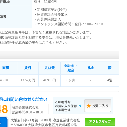
駐車場
有り 30,000円
・定期借家契約(10年)
・家賃保証会社要加入
備考
・火災保険要加入
・エントランス開閉時間：全日/7：00～20：00
※上記募集条件等は、予告なく変更される場合がございます。
※図面等詳細と若干相違する場合は、現状を優先いたします。
※上記物件が成約済の場合はご了承ください。
保証金・
面積
賃料
共益費
礼金
階
敷金
46.19m²
12.57万円
41,910円
8ヶ月
-
4階
浪速企業株式会社
営業時間/9:00～18:00
大阪府知事 (13) 第 19680 号 浪速企業株式会社
〒530-0028 大阪府大阪市北区万歳町4番12号