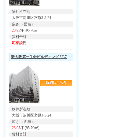
物件所在地
大阪市淀川区宮原3-5-24
広さ （面積）
28.95
坪 [95.70m²]
賃料合計
応相談
円
新大阪第一生命ビルディング 8F-7
物件所在地
大阪市淀川区宮原3-5-24
広さ （面積）
28.95
坪 [95.70m²]
賃料合計