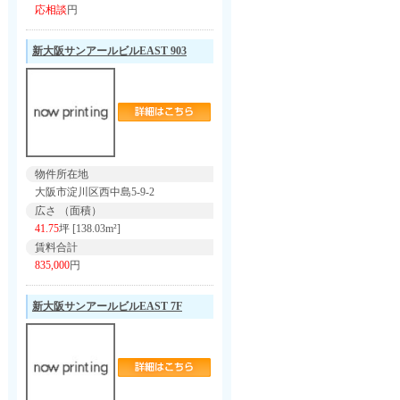
応相談
円
新大阪サンアールビルEAST 903
物件所在地
大阪市淀川区西中島5-9-2
広さ （面積）
41.75
坪 [138.03m²]
賃料合計
835,000
円
新大阪サンアールビルEAST 7F