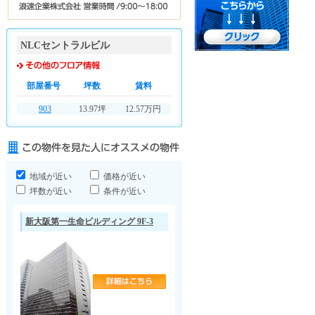
NLCセントラルビル
部屋番号
坪数
賃料
903
13.97坪
12.57万円
地域が近い
価格が近い
坪数が近い
条件が近い
新大阪第一生命ビルディング 9F-3