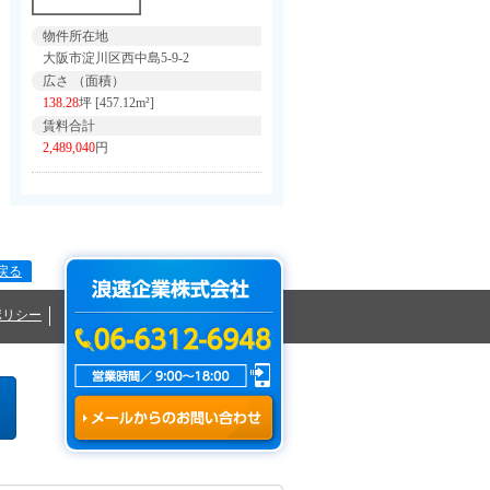
物件所在地
大阪市淀川区西中島5-9-2
広さ （面積）
138.28
坪 [457.12m²]
賃料合計
2,489,040
円
戻る
ポリシー