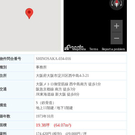
Map Data
Terms
Report a problem
物件問合番号
SHINOSAKA-034-016
種別
事務所
住所
大阪府大阪市淀川区西中島4-3-21
大阪メトロ御堂筋線 西中島南方 徒歩1分
交通
阪急京都線 南方 徒歩3分
JR東海道線 新大阪 徒歩8分
S（鉄骨造）
構造
地上11階建 / 地下1階建
築年数
1973年10月
19.38坪 (64.07m²)
面積
賃料
174,420円 (税別) @9,000円 / 坪