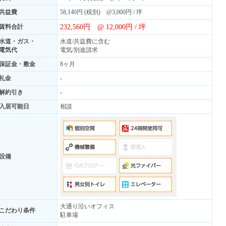
共益費
58,140円 (税別) @3,000円 / 坪
232,560円 @ 12,000円 / 坪
賃料合計
水道・ガス・
水道/共益費に含む
電気代
電気/別途請求
保証金・敷金
8ヶ月
礼金
-
解約引き
-
入居可能日
相談
設備
大通り沿いオフィス
こだわり条件
駐車場