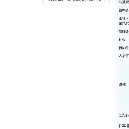
共益費
賃料合
水道・
電気代
保証金
礼金
解約引
入居可
設備
こだわ
駐車場