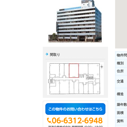
間取り
物件問
種別
住所
交通
構造
築年数
面積
賃料