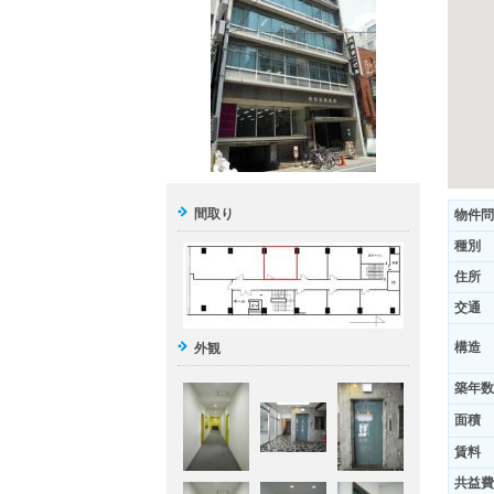
間取り
物件問
種別
住所
交通
構造
外観
築年数
面積
賃料
共益費