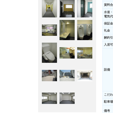
賃料合
水道・
電気代
保証金
礼金
解約引
入居可
設備
こだわ
駐車場
備考